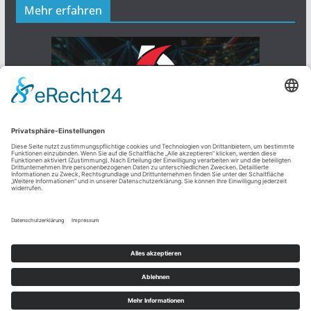
Mehr erfahren
Copyright © 2026
TECHNIK KNOW HOW
. Alle Rechte
vorbehalten.
Theme:
ColorMag
von ThemeGrill. Präsentiert von