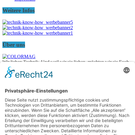
Weitere Infos
Über uns
Wir lieben Technik. Und weil wir sie lieben, möchten wir sie Euch
näher bringen. Wir sind der etwas andere Blog über Nischen und
unbekanntere Themengebiete. Eins ist sicher: Hier wird es nicht
langweilig. Begleitet uns auf dieser Reise!
Menü
Gadgets
Ratgeber
Entertainment
News
Datenschutz
Impressum