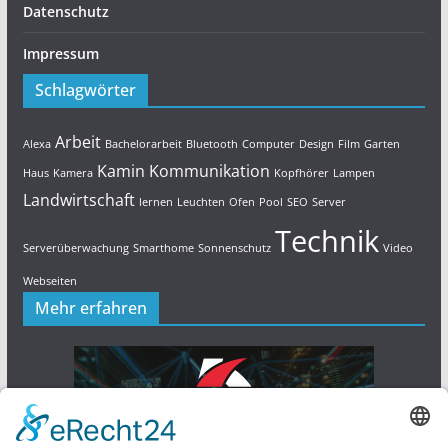
Datenschutz
Impressum
Schlagwörter
Arbeit
Alexa
Bachelorarbeit
Bluetooth
Computer
Design
Film
Garten
Kamin
Kommunikation
Haus
Kamera
Kopfhörer
Lampen
Landwirtschaft
lernen
Leuchten
Ofen
Pool
SEO
Server
Technik
Serverüberwachung
Smarthome
Sonnenschutz
Video
Webseiten
Mehr erfahren