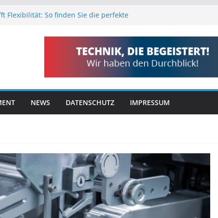
ifft Flexibilität: So finden Sie die perfekte
lösung für jeden Versand
 Digitalisierung die Prüfung von
dukten
ldschirm schwarz bleibt: Ursachen entdecken
start meistern
ukte im Fokus: Was ist angesagt?
uftreinigung am Arbeitsplatz: So schützt
hnik Ihre Gesundheit und steigert die
MENT
NEWS
DATENSCHUTZ
IMPRESSUM