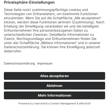
Entertainment
News
Datenschutz
Impressum
Weitere Infos
Über uns
Wir lieben Technik. Und weil wir sie lieben, möchten wir sie Euch
näher bringen. Wir sind der etwas andere Blog über Nischen und
unbekanntere Themengebiete. Eins ist sicher: Hier wird es nicht
langweilig. Begleitet uns auf dieser Reise!
Menü
Gadgets
Ratgeber
Entertainment