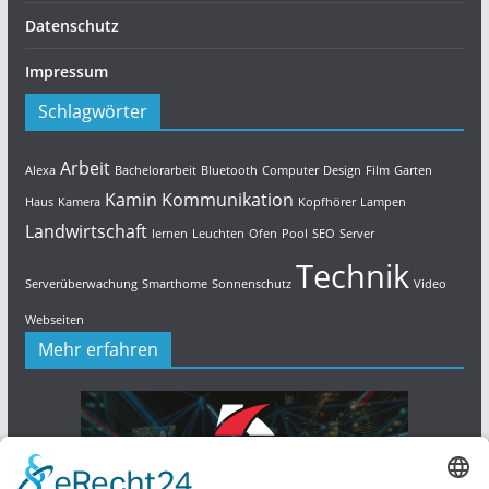
Datenschutz
Impressum
Schlagwörter
Arbeit
Alexa
Bachelorarbeit
Bluetooth
Computer
Design
Film
Garten
Kamin
Kommunikation
Haus
Kamera
Kopfhörer
Lampen
Landwirtschaft
lernen
Leuchten
Ofen
Pool
SEO
Server
Technik
Serverüberwachung
Smarthome
Sonnenschutz
Video
Webseiten
Mehr erfahren