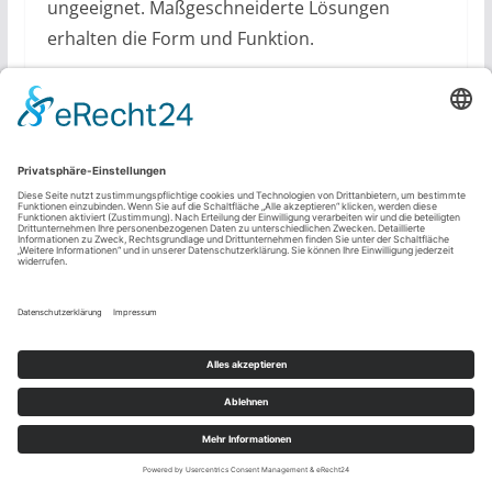
ungeeignet. Maßgeschneiderte Lösungen
erhalten die Form und Funktion.
Welche Sanierungstechniken kommen bei
Eiprofil-Kanälen zum Einsatz?
Häufig werden Inliner- und Schlauchlining-
Verfahren genutzt, die sich flexibel an die
komplexen Profile anpassen und eine schnelle
Sanierung ermöglichen.
Welche Materialien sind für die Sanierung
geeignet?
Glasfaserverstärkte Kunststoffe (GFK),
Polyethylen und Epoxidharze bieten hohe
Festigkeit und Langlebigkeit bei gleichzeitiger
Anpassungsfähigkeit an das Eiprofil.