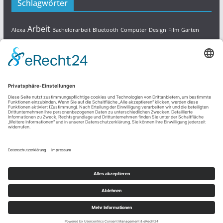
Schlagwörter
Arbeit
Alexa
Bachelorarbeit
Bluetooth
Computer
Design
Film
Garten
Kamin
Kommunikation
Haus
Kamera
Kopfhörer
Lampen
Landwirtschaft
lernen
Leuchten
Ofen
Pool
SEO
Server
Technik
Serverüberwachung
Smarthome
Sonnenschutz
Video
Webseiten
Mehr erfahren
Copyright © 2026
TECHNIK KNOW HOW
. Alle Rechte
vorbehalten.
Theme:
ColorMag
von ThemeGrill. Präsentiert von
WordPress
.