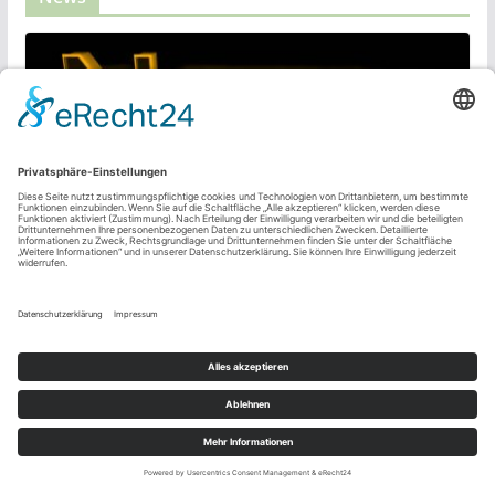
NEWS
Mehr als nur Klicks: Die Rolle
von Qualitätsjournalismus im
digitalen Zeitalter
6. Oktober 2023
admin